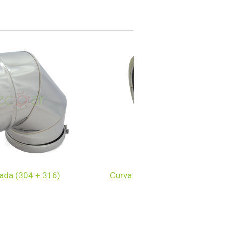
lada (304 + 316)
Curva 90º Isolada (316)