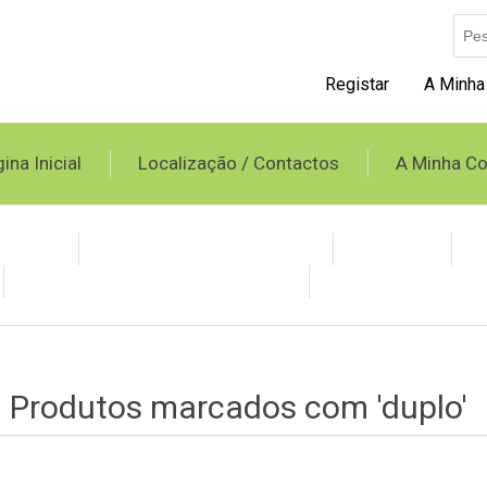
Registar
A Minha
ina Inicial
Localização / Contactos
A Minha Co
opileno
Tubo Spiro e Acessórios
Grelhas
Condicionadores Evaporativos
Produtos BAXI
Produtos marcados com 'duplo'