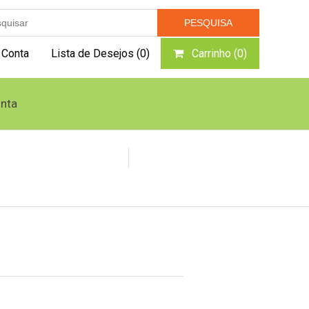
 Conta
Lista de Desejos
(0)
Carrinho
(0)
nta
Caldeiras e Geradores
Queimador Pellets