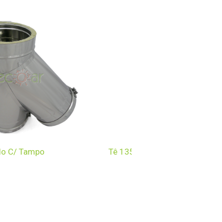
do C/ Tampo
Tê 135º Isolado C/ Tampo (30