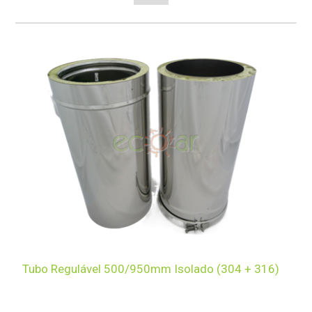
Tubo Regulável 500/950mm Isolado (304 + 316)