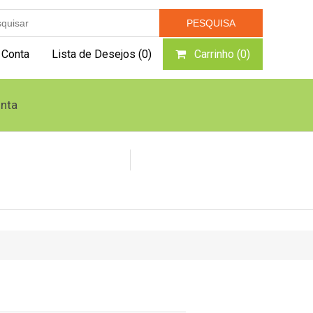
 Conta
Lista de Desejos
(0)
Carrinho
(0)
nta
Caldeiras e Geradores
Queimador Pellets