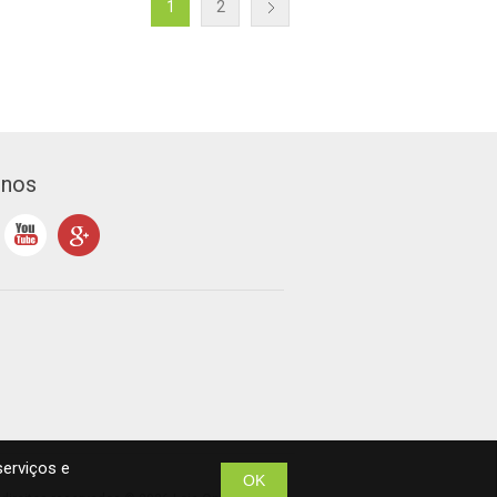
1
2
-nos
serviços e
OK