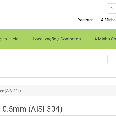
Registar
A Minha
ina Inicial
Localização / Contactos
A Minha Co
opileno
Tubo Spiro e Acessórios
Grelhas
Condicionadores Evaporativos
Produtos BAXI
m (AISI 304)
0.5mm (AISI 304)