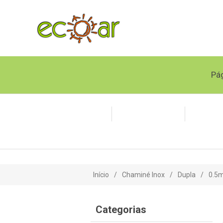
Pág
Chaminé Inox
Tubo Flexível
Polipr
Início
/
Chaminé Inox
/
Dupla
/
0.5m
Categorias