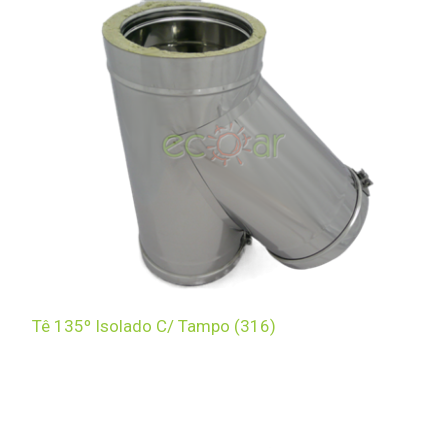
Tê 135º Isolado C/ Tampo (316)