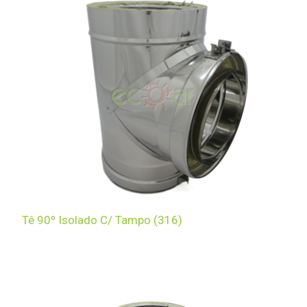
Tê 90º Isolado C/ Tampo (316)