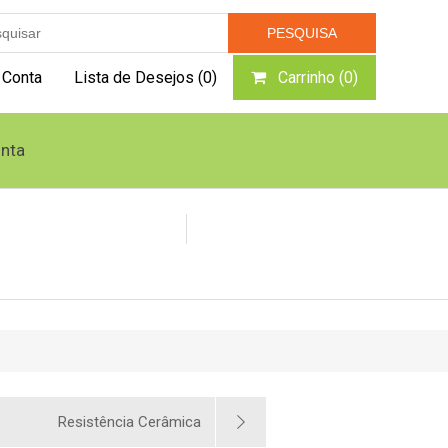
 Conta
Lista de Desejos
(0)
Carrinho
(0)
nta
Caldeiras e Geradores
Queimador Pellets
Resistência Cerâmica