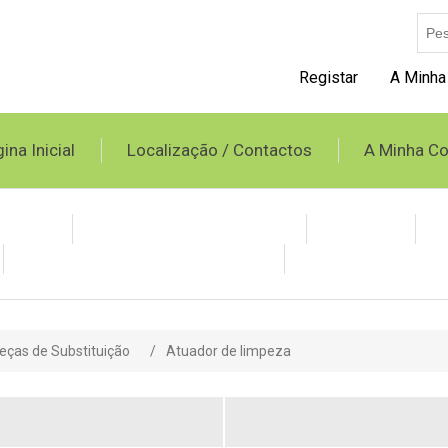
Registar
A Minha
ina Inicial
Localização / Contactos
A Minha Co
opileno
Tubo Spiro e Acessórios
Grelhas
Condicionadores Evaporativos
Produtos BAXI
eças de Substituição
/
Atuador de limpeza