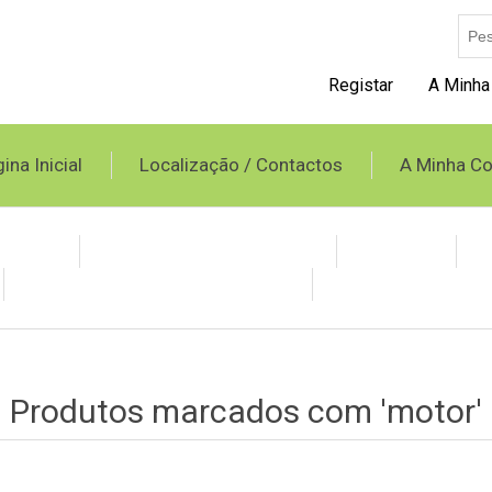
Registar
A Minha
ina Inicial
Localização / Contactos
A Minha Co
opileno
Tubo Spiro e Acessórios
Grelhas
Condicionadores Evaporativos
Produtos BAXI
Produtos marcados com 'motor'