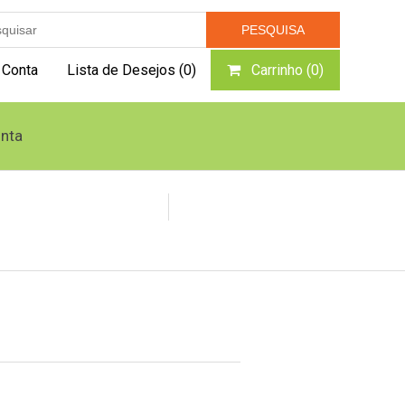
 Conta
Lista de Desejos
(0)
Carrinho
(0)
nta
Caldeiras e Geradores
Queimador Pellets