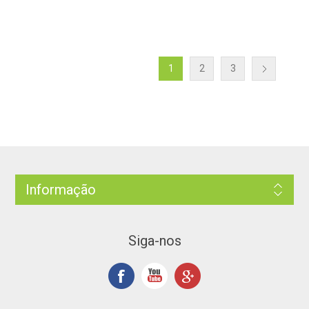
1
2
3
Informação
Siga-nos