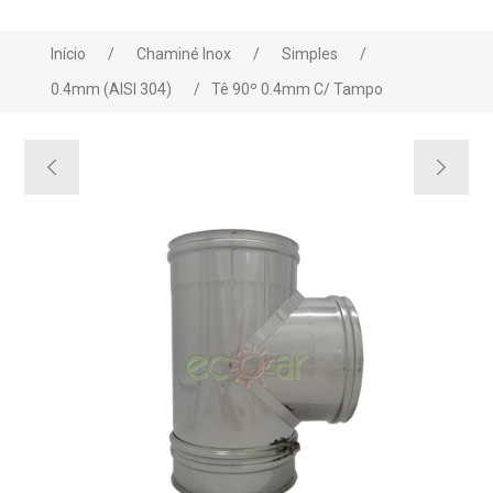
Início
/
Chaminé Inox
/
Simples
/
0.4mm (AISI 304)
/
Tê 90º 0.4mm C/ Tampo