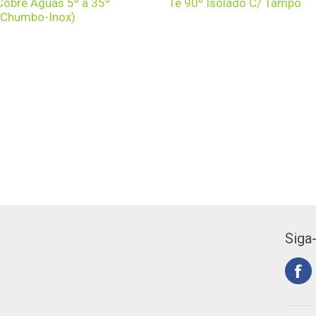
Cobre Águas 5º a 35º
Tê 90º Isolado C/ Tampo
(Chumbo-Inox)
Siga