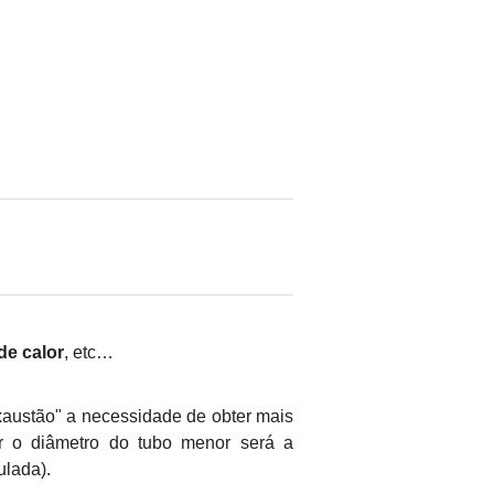
de calor
, etc…
xaustão" a necessidade de obter mais
r o diâmetro do tubo menor será a
ulada).