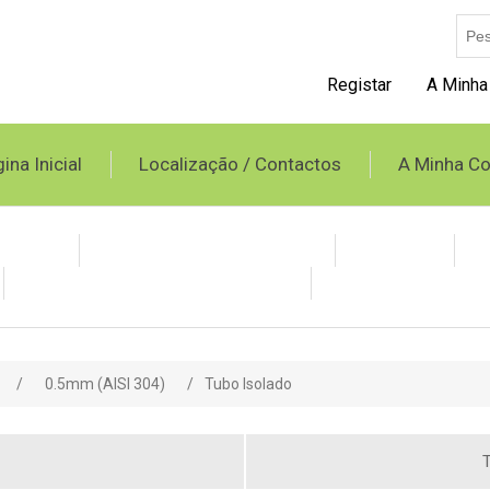
Registar
A Minha
ina Inicial
Localização / Contactos
A Minha Co
opileno
Tubo Spiro e Acessórios
Grelhas
Condicionadores Evaporativos
Produtos BAXI
/
0.5mm (AISI 304)
/
Tubo Isolado
T