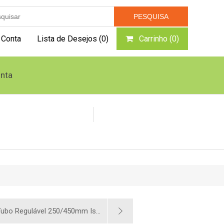
 Conta
Lista de Desejos
(0)
Carrinho
(0)
nta
Caldeiras e Geradores
Queimador Pellets
ubo Regulável 250/450mm Is...