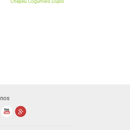
Chapéu Cogumelo Duplo
-nos