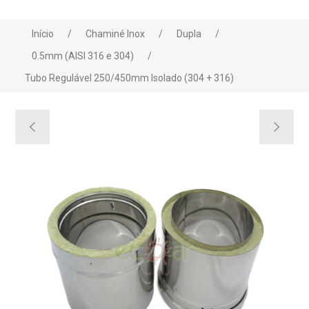
Início
/
Chaminé Inox
/
Dupla
/
0.5mm (AISI 316 e 304)
/
Tubo Regulável 250/450mm Isolado (304 + 316)