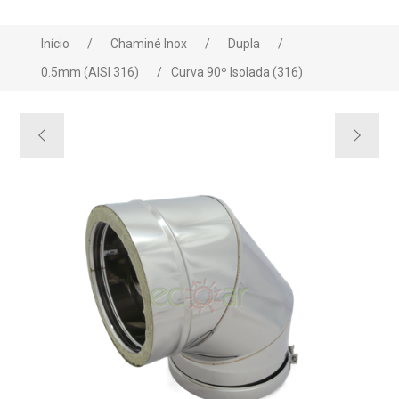
Início
/
Chaminé Inox
/
Dupla
/
0.5mm (AISI 316)
/
Curva 90º Isolada (316)