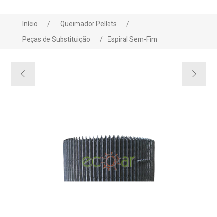
Início
/
Queimador Pellets
/
Peças de Substituição
/
Espiral Sem-Fim