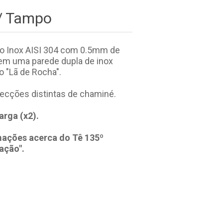
C/ Tampo
o Inox AISI 304 com 0.5mm de
em uma parede dupla de inox
o "Lã de Rocha".
 secções distintas de chaminé.
arga (x2).
mações acerca do Tê 135º
ação".