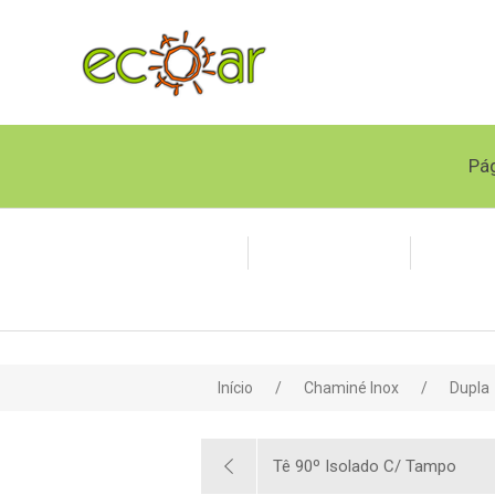
Pág
Chaminé Inox
Tubo Flexível
Polipr
Início
/
Chaminé Inox
/
Dupla
Tê 90º Isolado C/ Tampo