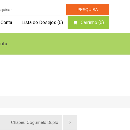
 Conta
Lista de Desejos
(0)
Carrinho
(0)
nta
Caldeiras e Geradores
Queimador Pellets
Chapéu Cogumelo Duplo