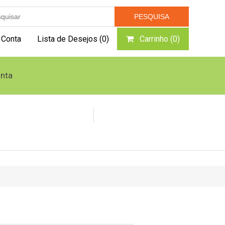
 Conta
Lista de Desejos
(0)
Carrinho
(0)
nta
Caldeiras e Geradores
Queimador Pellets