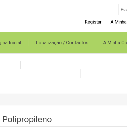
Registar
A Minha
ina Inicial
Localização / Contactos
A Minha Co
opileno
Tubo Spiro e Acessórios
Grelhas
Condicionadores Evaporativos
Produtos BAXI
Polipropileno