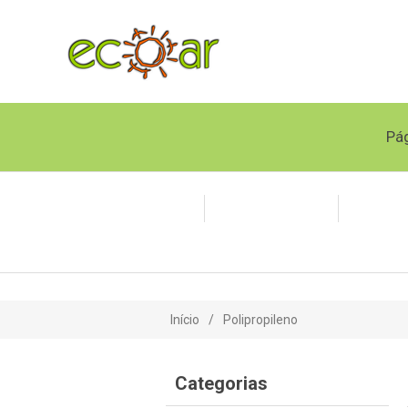
Pág
Chaminé Inox
Tubo Flexível
Polipr
Início
/
Polipropileno
Categorias